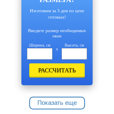
Изготовим за 3 дня по цене
готовых!
Введите размер необходимых
окон
Ширина, см
Высота, см
x
РАССЧИТАТЬ
Показать еще