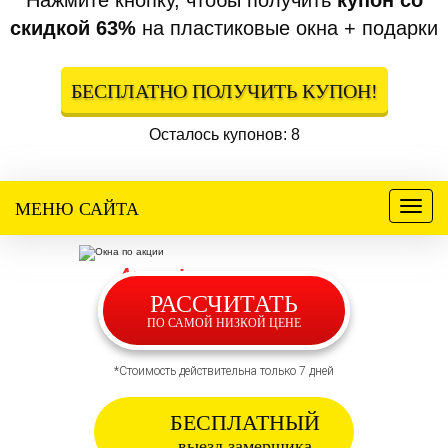
Нажмите кнопку, чтобы получить
купон со
скидкой 63%
на пластиковые окна + подарки
БЕСПЛАТНО ПОЛУЧИТЬ КУПОН!
Осталось купонов: 8
МЕНЮ САЙТА
Меню
Акция
!
Цены сегодня
РАССЧИТАТЬ
снижены на
63%
ПО САМОЙ НИЗКОЙ ЦЕНЕ
*Стоимость действительна только 7 дней
БЕСПЛАТНЫЙ
выезд замерщика