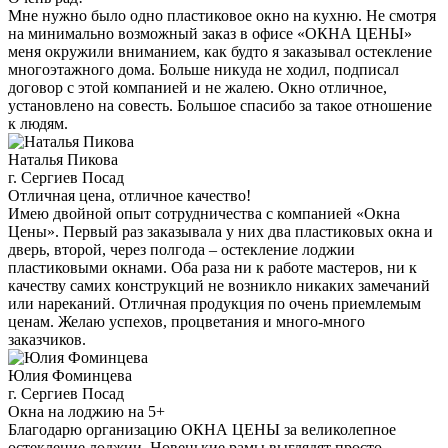
Мне нужно было одно пластиковое окно на кухню. Не смотря
на минимально возможный заказ в офисе «ОКНА ЦЕНЫ»
меня окружили вниманием, как будто я заказывал остекление
многоэтажного дома. Больше никуда не ходил, подписал
договор с этой компанией и не жалею. Окно отличное,
установлено на совесть. Большое спасибо за такое отношение
к людям.
Наталья Пикова
г. Сергиев Посад
Отличная цена, отличное качество!
Имею двойной опыт сотрудничества с компанией «Окна
Цены». Первый раз заказывала у них два пластиковых окна и
дверь, второй, через полгода – остекление лоджии
пластиковыми окнами. Оба раза ни к работе мастеров, ни к
качеству самих конструкций не возникло никаких замечаний
или нареканий. Отличная продукция по очень приемлемым
ценам. Желаю успехов, процветания и много-много
заказчиков.
Юлия Фоминцева
г. Сергиев Посад
Окна на лоджию на 5+
Благодарю организацию ОКНА ЦЕНЫ за великолепное
остекление лоджии. Новенькие рамы выглядят просто