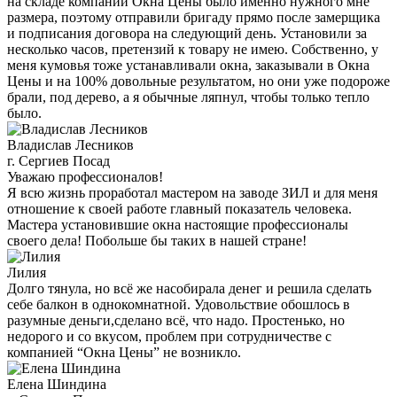
на складе компании Окна Цены было именно нужного мне
размера, поэтому отправили бригаду прямо после замерщика
и подписания договора на следующий день. Установили за
несколько часов, претензий к товару не имею. Собственно, у
меня кумовья тоже устанавливали окна, заказывали в Окна
Цены и на 100% довольные результатом, но они уже подороже
брали, под дерево, а я обычные ляпнул, чтобы только тепло
было.
Владислав Лесников
г. Сергиев Посад
Уважаю профессионалов!
Я всю жизнь проработал мастером на заводе ЗИЛ и для меня
отношение к своей работе главный показатель человека.
Мастера установившие окна настоящие профессионалы
своего дела! Побольше бы таких в нашей стране!
Лилия
Долго тянула, но всё же насобирала денег и решила сделать
себе балкон в однокомнатной. Удовольствие обошлось в
разумные деньги,сделано всё, что надо. Простенько, но
недорого и со вкусом, проблем при сотрудничестве с
компанией “Окна Цены” не возникло.
Елена Шиндина