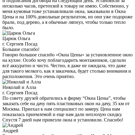
и подписания договора на следующий день. Установили за
несколько часов, претензий к товару не имею. Собственно, у
меня кумовья тоже устанавливали окна, заказывали в Окна
Цены и на 100% довольные результатом, но они уже подороже
брали, под дерево, а я обычные ляпнул, чтобы только тепло
было.
Царюк Ольга
г. Сергиев Посад
Большое спасибо!
Говорю большое спасибо «Окна Цены» за установленное окно
на кухне. Особо хочу поблагодарить монтажников, сделали
всё аккуратно и чисто. Честно, я даже не ожидала, что даже
для такого мелкого, как я заказчика, будет столько внимания и
расположения. Это очень приятно.
Николай и Алла
г. Сергиев Посад
По совету друзей обратились в фирму “Окна Цены”, чтобы
заказать себе на дачу пять пластиковых окон на дачу, 35 км от
Москвы. Приехал к нам специалист по замеру. Цена нам
показалась приемлемой и еще нам дали неплохую скидку.
Спустя 7 дней нам привезли окна и установили. Спасибо!
Андрей