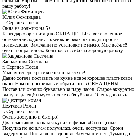
сильные морозы — дома тепло и уютно. Большое спасибо за
вашу работу!
Юлия Фоминцева
г. Сергиев Посад
Окна на лоджию на 5+
Благодарю организацию ОКНА ЦЕНЫ за великолепное
остекление лоджии. Новенькие рамы выглядят просто
потрясающе. Замечани по установке не имею. Мне всё-всё
очень понравилось. Большое спасибо за хорошую работу.
Завражнова Светлана
г. Сергиев Посад
У меня теперь красивое окно на кухне!
Давно хотела поставить на кухне новое хорошее пластиковое
окно. Наконец решилась и обратилась в ОКНА ЦЕНЫ.
Поставили окошко буквально за пару часов. Старое аккуратно
вынули, да ещё и мусор после себя убрали. Очень довольна.
Дехтярев Роман
г. Сергиев Посад
Очень доступно и быстро!
Два пластиковых окна я купил в фирме «Окна Цены».
Покупка по деньгам получилась очень доступная. Сроки
выдержаны. Поставлены здорово. Замечаний нет. Думаю до