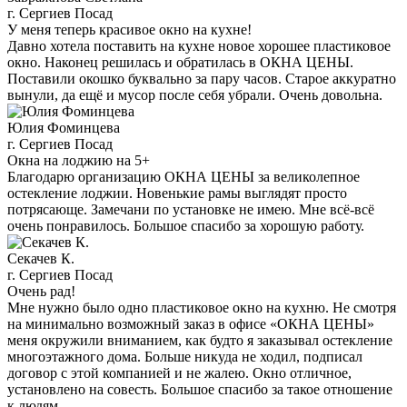
г. Сергиев Посад
У меня теперь красивое окно на кухне!
Давно хотела поставить на кухне новое хорошее пластиковое
окно. Наконец решилась и обратилась в ОКНА ЦЕНЫ.
Поставили окошко буквально за пару часов. Старое аккуратно
вынули, да ещё и мусор после себя убрали. Очень довольна.
Юлия Фоминцева
г. Сергиев Посад
Окна на лоджию на 5+
Благодарю организацию ОКНА ЦЕНЫ за великолепное
остекление лоджии. Новенькие рамы выглядят просто
потрясающе. Замечани по установке не имею. Мне всё-всё
очень понравилось. Большое спасибо за хорошую работу.
Секачев К.
г. Сергиев Посад
Очень рад!
Мне нужно было одно пластиковое окно на кухню. Не смотря
на минимально возможный заказ в офисе «ОКНА ЦЕНЫ»
меня окружили вниманием, как будто я заказывал остекление
многоэтажного дома. Больше никуда не ходил, подписал
договор с этой компанией и не жалею. Окно отличное,
установлено на совесть. Большое спасибо за такое отношение
к людям.